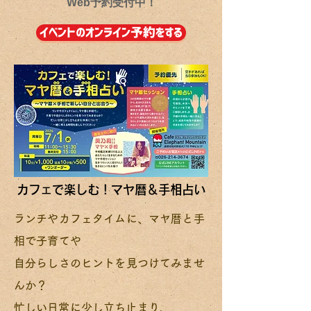
​Web予約受付中！
イベントのオンライン予約をする
カフェで楽しむ！マヤ暦＆手相占い
カフェで楽しむ！マヤ暦＆手相占い
ランチやカフェタイムに、マヤ暦と手
相で子育てや
自分らしさのヒントを見つけてみませ
んか？
​忙しい日常に少し立ち止まり、