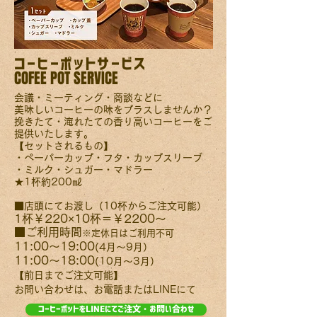
コーヒーポットサービス
COFEE POT SERVICE
会議・ミーティング・商談などに
美味しいコーヒーの味をプラスしませんか？
​挽きたて・淹れたての香り高いコーヒーをご
提供いたします。
【セットされるもの】
・ペーパーカップ・フタ・カップスリーブ
・ミルク・シュガー・マドラー
★1杯約200㎖
■店頭にてお渡し（10杯からご注文可能）
​1杯￥220×10杯＝￥2200～
■ご利用時間
※定休日はご利用不可
​11:00～19:00
(4月～9月）
​11:00～18:00
(10月～3月）
​【前日までご注文可能】
お問い合わせは、お電話またはLINEにて
コーヒーポットをLINEにてご注文・お問い合わせ