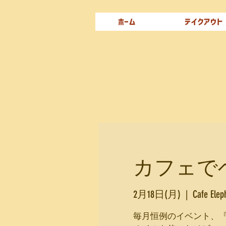
ホーム
テイクアウト
カフェでベ
2月18日(月)
  |  
Cafe Elep
毎月恒例のイベント、