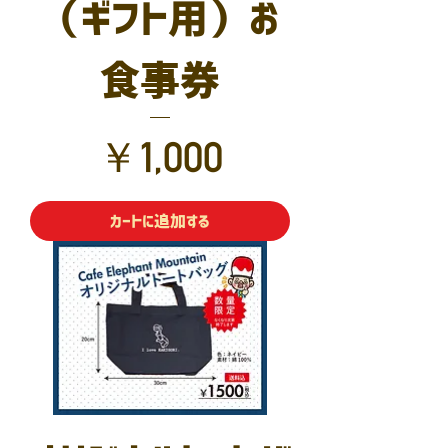
（ギフト用）お
食事券
価格
￥1,000
カートに追加する