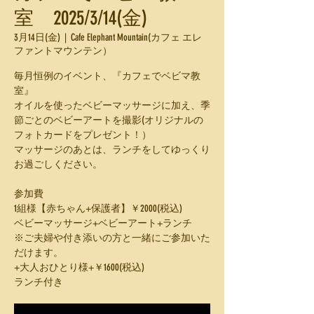
室 2025/3/14(金)
3月14日(金)
  |  
Cafe Elephant Mountain(カフェ エレ
ファントマウンテン）
毎月恒例のイベント、『カフェでベビマ教
室』
オイルを使ったベビーマッサージに加え、季
節ごとのベビーアートを撮影(オリジナルの
フォトカードをプレゼント！）
マッサージのあとは、ランチをしてゆっくり
お過ごしください。
参加費
1組様【赤ちゃん+保護者】￥2000(税込)
ベビーマッサージ+ベビーアート+ランチ
※ご夫婦や付き添いの方と一緒にご参加いた
だけます。
+大人おひとり様+￥1600(税込)
ランチ付き