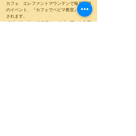
カフェ　エレファントマウンテンで毎月恒例
のイベント、『カフェでベビマ教室』が開催
されます。
ベビーマッサージのほか、ベビーアートを撮
影します。
マッサージの後は、ランチをして楽しみまし
ょう。
★日時
2025年3月14日(金)
11:00～13:00
さらに表示
このイベントをシェア