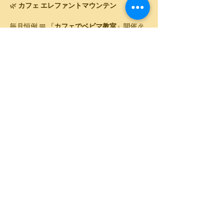
🌿 
カフェ エレファントマウンテン
毎月恒例 📅 『
カフェでベビマ教室
』開催🎉
👶 
ベビーマッサージ ＆ ベビーアート撮影✨
マッサージの後はランチでゆったり🍽️
🗓️ 
日時
2026年1月28日(水)⏰ 11:00～13:00（10:40受付開
始）
さらに表示
このイベントをシェア