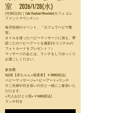
室 2026/1/28(水)
1月28日(水)
  |  
Cafe Elephant Mountain(カフェ エレ
ファントマウンテン）
毎月恒例のイベント、『カフェでベビマ教
室』
オイルを使ったベビーマッサージに加え、季
節ごとのベビーアートを撮影(オリジナルの
フォトカードをプレゼント！）
マッサージのあとは、ランチをしてゆっくり
お過ごしください。
参加費
1組様【赤ちゃん+保護者】￥2000(税込)
ベビーマッサージ+ベビーアート+ランチ
※ご夫婦や付き添いの方と一緒にご参加いた
だけます。
+大人おひとり様+￥1600(税込)
ランチ付き