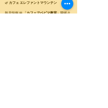
🌿 
カフェ エレファントマウンテン
毎月恒例 📅 『
カフェでベビマ教室
』開催🎉
👶 
ベビーマッサージ ＆ ベビーアート撮影✨
マッサージの後はランチでゆったり🍽️
🗓️ 
日時
2026年4月15日(水)⏰ 11:00～13:00（10:40受付開
始）
さらに表示
このイベントをシェア