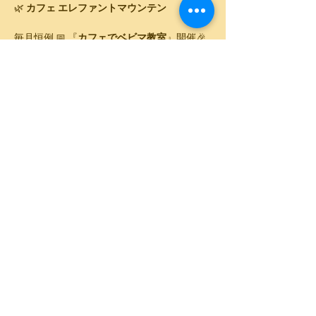
🌿 
カフェ エレファントマウンテン
毎月恒例 📅 『
カフェでベビマ教室
』開催🎉
👶 
ベビーマッサージ ＆ ベビーアート撮影✨
マッサージの後はランチでゆったり🍽️
🗓️ 
日時
2026年6月10日(水)⏰ 11:00～13:00（10:40受付開
始）
さらに表示
このイベントをシェア