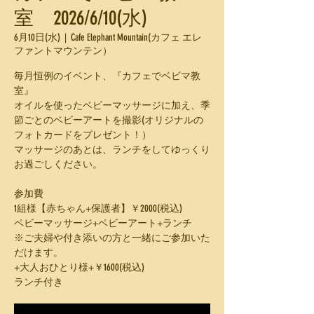
室 2026/6/10(水)
6月10日(水)
  |  
Cafe Elephant Mountain(カフェ エレ
ファントマウンテン）
毎月恒例のイベント、『カフェでベビマ教
室』
オイルを使ったベビーマッサージに加え、季
節ごとのベビーアートを撮影(オリジナルの
フォトカードをプレゼント！）
マッサージのあとは、ランチをしてゆっくり
お過ごしください。
参加費
1組様【赤ちゃん+保護者】￥2000(税込)
ベビーマッサージ+ベビーアート+ランチ
※ご夫婦や付き添いの方と一緒にご参加いた
だけます。
+大人おひとり様+￥1600(税込)
ランチ付き