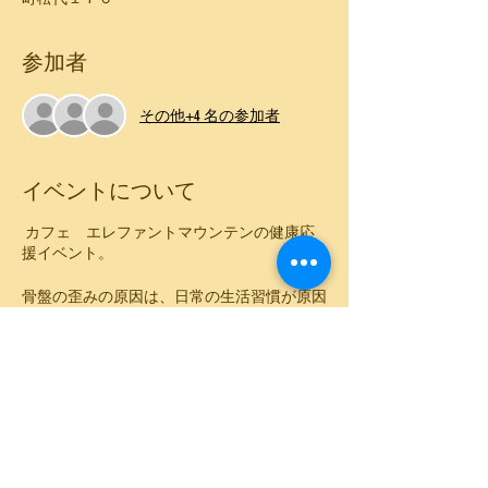
参加者
その他+4 名の参加者
イベントについて
カフェ エレファントマウンテンの健康応
援イベント。
骨盤の歪みの原因は、日常の生活習慣が原因
と言われているそうです。 最近体調がすぐ
れないという方、首・ヒザ・腰の痛み、肩こ
りや冷え性などでお悩みの方。原因は骨盤の
歪みかもしれません。
産後のお母さんのみでなく、普段の生活で歪
んでしまった骨盤を、正しい位置に戻して健
康な体を手に入れましょう！
※１０～１５分の施術を、お1人様ずつ順番