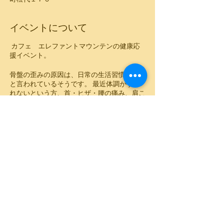
イベントについて
カフェ エレファントマウンテンの健康応
援イベント。
骨盤の歪みの原因は、日常の生活習慣が原因
と言われているそうです。 最近体調がすぐ
れないという方、首・ヒザ・腰の痛み、肩こ
りや冷え性などでお悩みの方。原因は骨盤の
歪みかもしれません。
産後のお母さんのみでなく、普段の生活で歪
んでしまった骨盤を、正しい位置に戻して健
康な体を手に入れましょう！
※１０～１５分の施術を、お1人様ずつ順番
におこないます。 ご予約時に、施術時間の
ご案内をさせていただきます。
このイベントをシェア
※産後のお母さんのみでなく、誰でも気軽に
ご参加いただけます。体の事について気にな
る事がある方は、ぜひご参加ください。