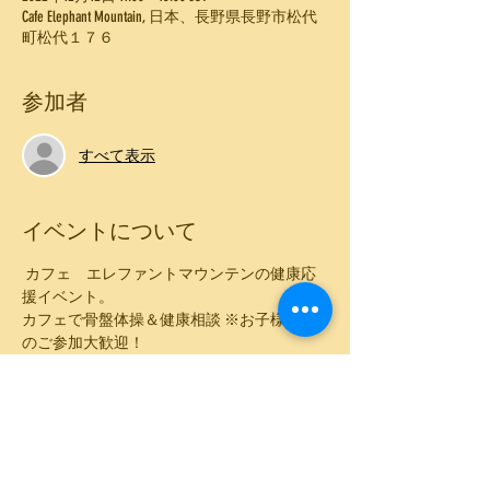
Cafe Elephant Mountain, 日本、長野県長野市松代
町松代１７６
参加者
すべて表示
イベントについて
 カフェ　エレファントマウンテンの健康応
援イベント。
カフェで骨盤体操＆健康相談 ※お子様連れ
のご参加大歓迎！
★日時
2022年12月12日(月)
11:00～13:00
★参加費：2,000円(税込) ランチ込み（ドリン
ク+スープ付き）