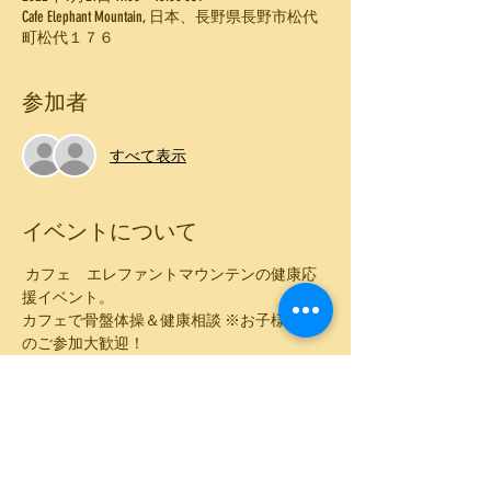
Cafe Elephant Mountain, 日本、長野県長野市松代
町松代１７６
参加者
すべて表示
イベントについて
 カフェ　エレファントマウンテンの健康応
援イベント。
カフェで骨盤体操＆健康相談 ※お子様連れ
のご参加大歓迎！
★日時
2022年4月21日(木)
11:00～13:00
★参加費：2,000円(税込) ランチ込み（ドリン
ク+スープ付き）