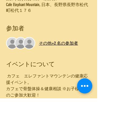
Cafe Elephant Mountain, 日本、長野県長野市松代
町松代１７６
参加者
その他+2 名の参加者
イベントについて
 カフェ　エレファントマウンテンの健康応
援イベント。
カフェで骨盤体操＆健康相談 ※お子様連れ
のご参加大歓迎！
★日時
2024年2月8日(木)
11:00～13:00
★参加費：2,000円(税込) ランチ込み（ドリン
ク+スープ付き）