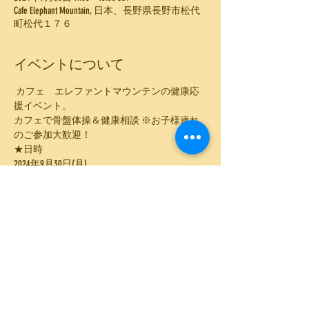
Cafe Elephant Mountain, 日本、長野県長野市松代
町松代１７６
イベントについて
 カフェ　エレファントマウンテンの健康応
援イベント。
カフェで骨盤体操＆健康相談 ※お子様連れ
のご参加大歓迎！
★日時
2024年9月30日(月)
11:00～13:00
★参加費：2,300円(税込) ランチ込み（ドリン
ク+スープ付き）
さらに表示
このイベントをシェア